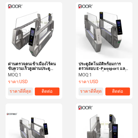
ด่านตรวจคนเข้าเมืองไร้คน
ประตูอัตโนมัติพร้อมการ
ขับความเร็วสูงผ่านประตู
ตรวจสอบ E-Passport และ
อัตโนมัติ
การตรวจสอบไบโอเมตริกซ์
MOQ:
1
MOQ:
1
ราคา:
USD
ราคา:
USD
ราคาดีที่สุด
ติดต่อ
ราคาดีที่สุด
ติดต่อ