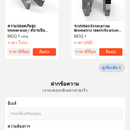
ความปลอดภัยสูง
ระบบของ Enterprise
Immersion / สนามบิน
Biometric Identification
Turnstile ด้วย Servo
Services ระบบ Biometric
MOQ:
1 เลน
MOQ:
1
Motor สีเงิน
Enabled E Gates
ราคา:
โปร่ง
ราคา:
USD
ราคาดีที่สุด
ติดต่อ
ราคาดีที่สุด
ติดต่อ
ดูเพิ่มเติม
ฝากข้อความ
เราจะตอบกลับอย่างรวดเร็ว
อีเมล์
บ้าน
สินค้า
แสดง VR
เกี่ยวกับเรา
ความต้องการ