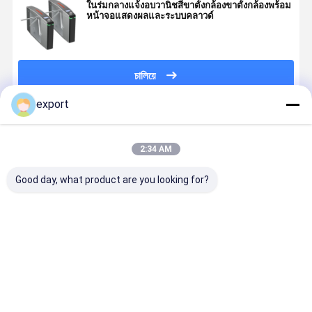
ในร่มกลางแจ้งอบวานิชสีขาตั้งกล้องขาตั้งกล้องพร้อม
หน้าจอแสดงผลและระบบคลาวด์
চালিয়ে
export
แนะนำผลิตภัณฑ์
2:34 AM
Good day, what product are you looking for?
ทางเข้าประตูส
สแตนเลส แอร์
จุดชมวิวสำหรับ
DC24V
ตริปอัด
ม ทริปอัด
IP42 RS485
ปลอดภัยพิเศ
อัตโนมัติ
Communication
30W Energ
30W Tripod
Star | ทางเ
Turnstile
การไหลสูง 
ราคาดีที่สุด
ราคาดีที่สุด
ราคาดีที่สุด
ราคาดีที่ส
Gate
มม.