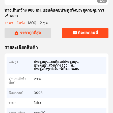
2
/
2
ทางเดินกว้าง 900 มม. แฮนดิแคปประตูสวิงประตูควบคุมการ
เข้าออก
ราคา：โปร่ง
MOQ：2 ชุด
ราคาถูกที่สุด
ติดต่อตอนนี้
รายละเอียดสินค้า
แสงสูง
,
ประตูหมุนแฮนดิแคปประตูหมุน
,
ประตูหมุนสวิงกว้าง 900 มม.
ประตูสวิงซูเปอร์มาร์เก็ต RS485
จำนวนสั่งซื้อ
2 ชุด
ขั้นต่ำ
ชื่อแบรนด์
DOOR
ราคา
โปร่ง