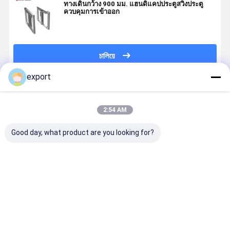
ทางเดินกว้าง 900 มม. แฮนดิแคปประตูสวิงประตู
ควบคุมการเข้าออก
চালিয়ে
export
แนะนำผลิตภัณฑ์
2:54 AM
Good day, what product are you looking for?
ประตูความเร็ว
สายด่วนประตู
สัญญาณติดต่อ
ไม้กั้นทางหม
สมาร์ท ประตู
คนเดิน
แห้ง ระดับสูง
Smart Spe
หมุน
turnstile CE
การควบคุมการ
Gate พร้อม
เข้าถึง
เซอร์โวมอเต
สำหรับควบค
ราคาดีที่สุด
ราคาดีที่สุด
ราคาดีที่สุด
ราคาดีที่ส
การเข้าออก