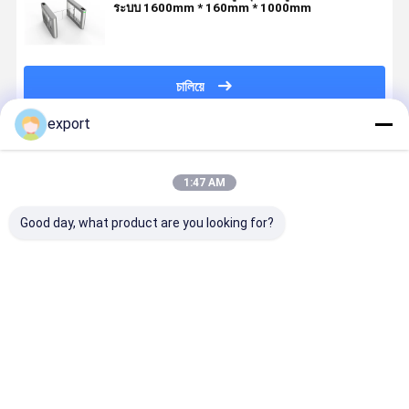
ระบบ 1600mm * 160mm * 1000mm
চালিয়ে
export
แนะนำผลิตภัณฑ์
1:47 AM
Good day, what product are you looking for?
เก้าอี้เข็น ใช้
ระบบรักษา
SUS304
Smart Spe
ประตูทางเข้า
ความปลอดภัย
เหล็กกล้าไร้
Gate
ประตูหมุนรอบ
สนิมเดี่ยวซู
Turnstile
เอวสูงสำหรับ
เปอร์มาร์เก็ต
Gate Swin
คนเดินเท้า
ประตูสวิงมา
Gate Serv
ราคาดีที่สุด
ราคาดีที่สุด
ราคาดีที่สุด
ราคาดีที่ส
ประตูสวิงพร้อม
พร้อมกับประตู
Motor สําหร
ระบบตรวจจับ
กั้นทางเข้าแห้ง
ห้องแสดงผ
Tailgating
งานศิลปะ บา
กาแฟ