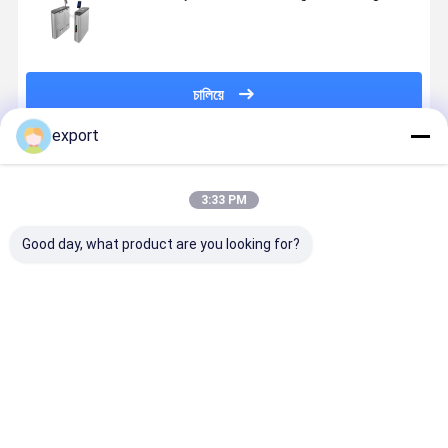
চালিয়ে
export
แนะนำผลิตภัณฑ์
3:33 PM
Good day, what product are you looking for?
SUS304 สแตน
ระบบไม้กั้นทาง
มอเตอร์ปรับ
ประตูหมุนค
เลส เครื่องวิ่งรับ
เข้าแบบหมุน
ความสูงรอบเอว
เดินด้วยเลเ
รู้ใบหน้า IP65
พร้อมการจดจำ
ตัดด้วยเหล็
ใบหน้า มอเตอร์
ด้วยการจด
ไร้แปรงถ่าน DC
ใบหน้าติดต่
ราคาดีที่สุด
ราคาดีที่สุด
ราคาดีที่สุด
ราคาดีที่ส
อายุการใช้งาน
แบบแห้ง
ยาวนาน