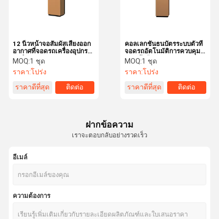
12 นิ้วหน้าจอสัมผัสเสียงออก
คอลเลกชันธนบัตรระบบตั๋วที่
อากาศที่จอดรถเครื่องอุปกรณ์
จอดรถอัตโนมัติการควบคุม
ชาร์จ
การเข้าถึงประตู Lpr
MOQ:
1 ชุด
MOQ:
1 ชุด
ราคา:
โปร่ง
ราคา:
โปร่ง
ราคาดีที่สุด
ติดต่อ
ราคาดีที่สุด
ติดต่อ
ฝากข้อความ
เราจะตอบกลับอย่างรวดเร็ว
อีเมล์
บ้าน
สินค้า
แสดง VR
เกี่ยวกับเรา
ความต้องการ