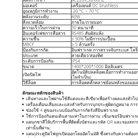
มอเตอร์
เครื่องยนต์ DC brushless
อุณหภูมิการทํางาน
-20 °C ~ 70 °C
พลังงานระดับ
40W
สิ่งแวดล้อม
ภายใน/ภายนอก
ความเร็วในการผ่าน
30 คน/นาที
อินเตอร์เฟซการสื่อสาร
RS485 สัมผัสแห้ง
ความชื้น
≤ 90% ไม่มีการปนเปื้อน
MBCF
≥ 5 ล้านครั้ง
ป้องกันการกัด
อินฟราเรด การตรวจจับกระแส โลจิก
ประเภท
สายเดียว/สองทิศ
ระดับการป้องกัน
IP54
ขนาด
1400*200*1000 มิลลิเมตร
อัตโนมัติปลดล็อคเมื่อการทํางานอ
เปิดปิดไฟ
(ไม่จําเป็น)
วิธีล็อค
การล็อคคลั๊กคลาชย้อนหลังของมอเต
ลักษณะหลักของสินค้า
เส้นทางและไฟผ่านใช้สีแดงและสีเขียวเพื่อสร้างผลแสงทั่วไป
เครื่องเตือนเสียงและแสงสําหรับการบุกประตูผิดกฎหมาย การบ
ช่องใช้ 4 คู่ของระบบป้องกันการกัดรังสีอินฟราเรด
ใช้การป้องกันคนเดินสามเท่าในการผ่าน: เซ็นเซอร์อินฟราเรดป้อ
แผนกชาสีให้บริการพื้นที่ติดตั้งบัตรและรหัส QR และจองสถาน
เท่านั้นที่ผ่าน;
แผนประตูปิดไฟถูกเปิดออกโดยอัตโนมัติ ซึ่งตรงกับความต้อง