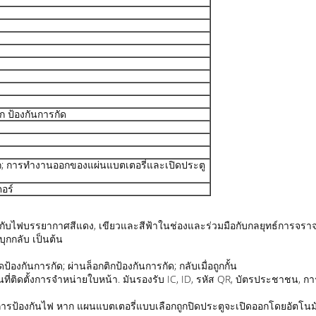
 ป้องกันการกัด
อก; การทํางานออกของแผ่นแบตเตอรี่และเปิดประตู
อร์
กับไฟบรรยากาศสีแดง, เขียวและสีฟ้าในช่องและร่วมมือกับกลยุทธ์การจราจร เ
ุกกลับ เป็นต้น
งกันการกัด; ผ่านล็อกติกป้องกันการกัด; กลับเมื่อถูกกั้น
ที่ติดตั้งการจําหน่ายใบหน้า. มันรองรับ IC, ID, รหัส QR, บัตรประชาชน, ก
การป้องกันไฟ หาก แผนแบตเตอรี่แบบเลือกถูกปิดประตูจะเปิดออกโดยอัตโนมั