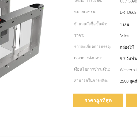
ได้รับการรับรอง:
CE / IS09
หมายเลขรุ่น:
DRTD665
จำนวนสั่งซื้อขั้นต่ำ:
1 เลน
ราคา:
โปร่ง
รายละเอียดการบรรจุ:
กล่องไม้
เวลาการส่งมอบ:
5-7 วันท
เงื่อนไขการชำระเงิน:
Western U
สามารถในการผลิต:
2500 ชุดต
ราคาถูกที่สุด