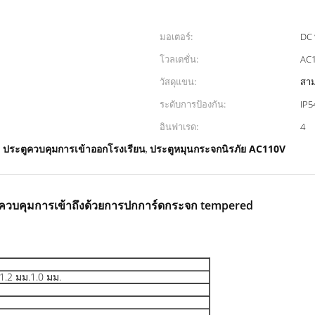
มอเตอร์:
DC 
โวลเตชั่น:
AC
วัสดุแขน:
สาม
ระดับการป้องกัน:
IP5
อินฟาเรด:
4
ประตูควบคุมการเข้าออกโรงเรียน
ประตูหมุนกระจกนิรภัย AC110V
,
,
รควบคุมการเข้าถึงด้วยการปกการ์ดกระจก tempered
.2 มม.1.0 มม.