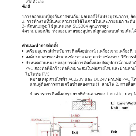
เปิดตัวเอง
ข้อดี
1การออกแบบป้องกันการชนกัน: มอเตอร์ไร้แปรงบูรณาการ, อัต
2. การทํางานที่มั่นคง: สามารถใช้ในภายในและภายนอก ระดับ I
3- ลักษณะสูง: ใช้สแตนเลส SUS304 คุณภาพสูง
4ความปลอดภัย: ทั้งสองปลายของอุปกรณ์ถูกออกแบบด้วยเส้นโค้
คําแนะนําการติดตั้ง
เตรียมอุปกรณ์สําหรับการติดตั้งอุปกรณ์ (เครื่องเจาะเครื่องตี
องค์ประกอบของจํานวนช่องทาง ความกว้างช่องทาง วิธีการทํางา
กําหนดตําแหน่งของอุปกรณ์การติดตั้งและจัดอุปกรณ์ตามลําดั
PVC สองท่อที่มีกว้างท่อที่เหมาะสมในท่อสายไฟ, และผ่านสาย
ไปในท่อ PVC
หมายเหตุ: สายไฟฟ้า AC220V และ DC24V ผ่านท่อ PVC โดยแ
แกนคู่ต้องการสายเครือข่ายสองสาย (1, สายไฟ 2, สายสื่อ
4. ตรารูการติดตั้งสกรูขยายที่ด้านล่างของ turnstile, บ