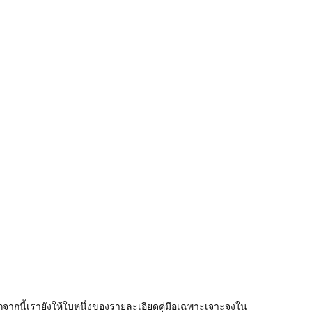
อกจากนี้เรายังให้ใบหนึ่งของรายละเอียดคู่มือเฉพาะเจาะจงใน