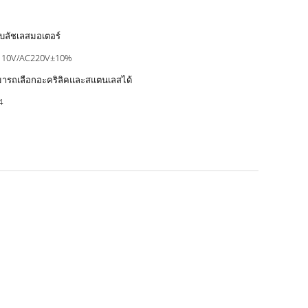
บลัชเลสมอเตอร์
110V/AC220V±10%
ารถเลือกอะคริลิคและสแตนเลสได้
4