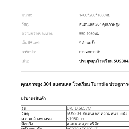
ขนาด:
1400*200*1000มม
วัสดุ:
สแตนเลส 304 คุณภาพสูง
ความกว้างของทาง:
550-1050มม
เอ็มบีซีเอฟ:
5 ล้านครั้ง
การ์ดปก:
กระจกกระชับ
ประตูหมุนโรงเรียน SUS304
เน้น:
คุณภาพสูง 304 สแตนเลส โรงเรียน Turntile ประตูกา
ปริมาตรสินค้า
รุ่น
DR.TD.6657M
วัสดุ
SUS304 สแตนเลส ความหนา: ผนัง 1
ความกว้างทางรถ
≤1050mm
มือสวิง
สแตนเลส,อะคริลิก
พลังการเข้า
AC220V,50/60HZ